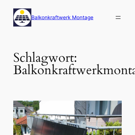
Zum
Inhalt
Balkonkraftwerk Montage
springen
Schlagwort:
Balkonkraftwerkmont